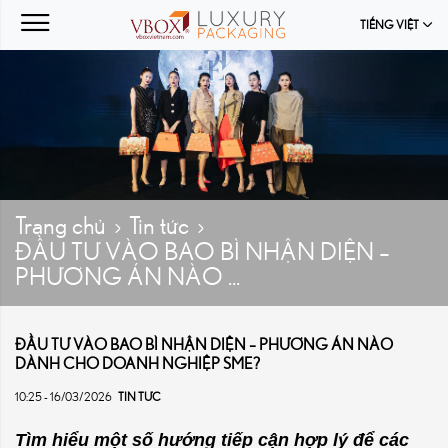
TIẾNG VIỆT
Trang chủ
Tin tức
ĐẦU TƯ VÀO BAO BÌ NHẬN DIỆN –
PHƯƠNG ÁN NÀO ...
ĐẦU TƯ VÀO BAO BÌ NHẬN DIỆN – PHƯƠNG ÁN NÀO
DÀNH CHO DOANH NGHIỆP SME?
10:25 - 16/03/2026
TIN TỨC
Tìm hiểu một số hướng tiếp cận hợp lý để các