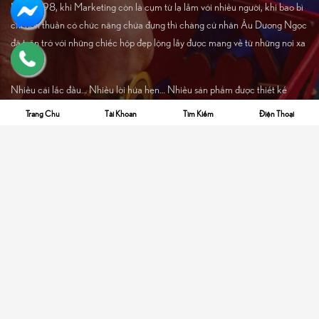
Năm 1998, khi Marketing còn là cụm từ lạ lẫm với nhiều người, khi bao bì
chỉ đơn thuần có chức năng chứa đựng thì chàng cử nhân Âu Dương Ngọc
đã trăn trở với những chiếc hộp đẹp lộng lẫy được mang về từ những nơi xa
lạ.
Nhiều cái lắc đầu… Nhiều lời hứa hẹn… Nhiều sản phẩm được thiết kế
công phu bị rơi vào quên lãng… .
Trang Chủ
Tài Khoản
Tìm Kiếm
Điện Thoại
Những bước khởi đầu thật khó khăn với Công ty Âu Trường Thành trên
hành trình thay đổi quan niệm của các nhà sản xuất về tầm quan trọng của
bao bì, rằng đó là một khoản đầu tư đầy tiềm năng cho sản phẩm chứ
không phải là một khoản chi phí. Nhưng mọi thứ đều có thể khi có lòng
nhiệt huyết và quyết tâm. Chính tinh thần tiên phong này đã tạo ra làn sóng
đầu tư mạnh mẽ cho bao bì để rồi cũng đến lúc tất cả các nhà sản xuất nổi
tiếng trong nước biết đến Âu Trường Thành của những năm trước mà nay
là VBOX – Công ty Cổ phần Bao Bì Cao Cấp Việt Nam.
Sứ mệnh đó vẫn tiếp tục cho đến ngày nay và VBOX giờ đã trở thành