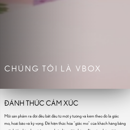
CHÚNG TÔI LÀ VBOX
ĐÁNH THỨC CẢM XÚC
Mỗi sản phẩm ra đời đều bắt đầu từ một ý tưởng và kèm theo đó là giấc
mơ, hoài bão và kỳ vọng. Để hiện thức hóa “giấc mơ” của khách hàng bằng