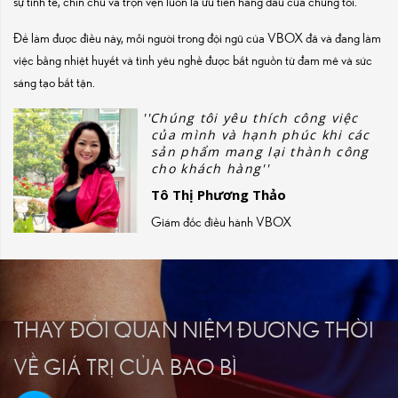
sự tinh tế, chỉn chu và trọn vẹn luôn là ưu tiên hàng đầu của chúng tôi.
Để làm được điều này, mỗi người trong đội ngũ của VBOX đã và đang làm
việc bằng nhiệt huyết và tình yêu nghề được bắt nguồn từ đam mê và sức
sáng tạo bất tận.
Chúng tôi yêu thích công việc
của mình và hạnh phúc khi các
sản phẩm mang lại thành công
cho khách hàng
Tô Thị Phương Thảo
Giám đốc điều hành VBOX
THAY ĐỔI QUAN NIỆM ĐƯƠNG THỜI
VỀ GIÁ TRỊ CỦA BAO BÌ