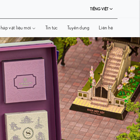
TIẾNG VIỆT
háp vật liệu mới
Tin tức
Tuyển dụng
Liên hệ