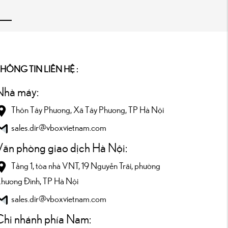
HÔNG TIN LIÊN HỆ :
Nhà máy:
Thôn Tây Phương, Xã Tây Phương, TP Hà Nội
sales.dir@vboxvietnam.com
Văn phòng giao dịch Hà Nội:
Tầng 1, tòa nhà VNT, 19 Nguyễn Trãi, phường
hương Đình, TP Hà Nội
sales.dir@vboxvietnam.com
Chi nhánh phía Nam: