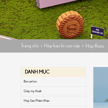
Trang chủ
Hộp bao bì cao cấp
Hộp Rượu
DANH MỤC
Bìa carton
Giấy mỹ thuật
Hộp Sản Phẩm Khác