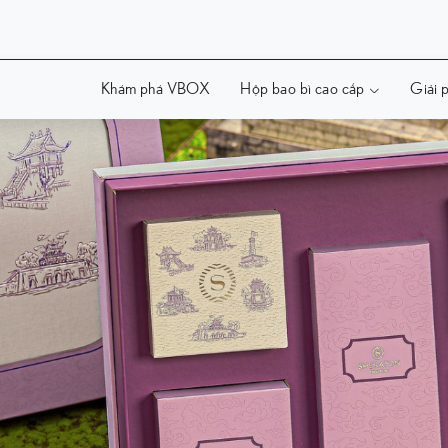
Khám phá VBOX
Hộp bao bì cao cấp
Giải p