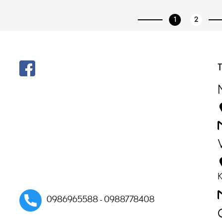
1
2
T
K
0986965588 - 0988778408