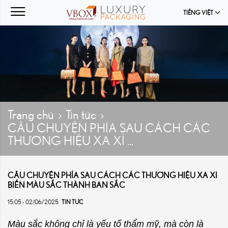
TIẾNG VIỆT
Trang chủ
Tin tức
CÂU CHUYỆN PHÍA SAU CÁCH CÁC
THƯƠNG HIỆU XA XỈ ...
CÂU CHUYỆN PHÍA SAU CÁCH CÁC THƯƠNG HIỆU XA XỈ
BIẾN MÀU SẮC THÀNH BẢN SẮC
15:05 - 02/06/2025
TIN TỨC
Màu sắc không chỉ là yếu tố thẩm mỹ, mà còn là