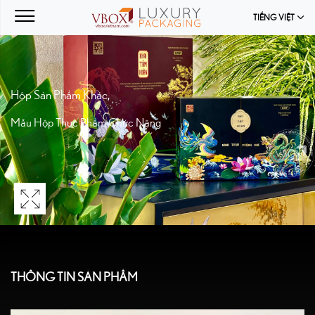
TIẾNG VIỆT
Hộp Sản Phẩm Khác
,
Mẫu Hộp Thực Phẩm Chức Năng
THÔNG TIN SẢN PHẨM