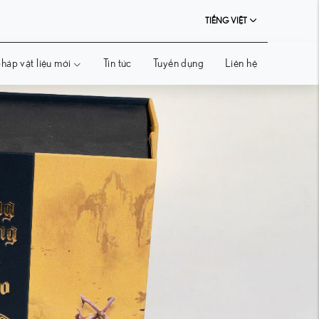
TIẾNG VIỆT
háp vật liệu mới
Tin tức
Tuyển dụng
Liên hệ